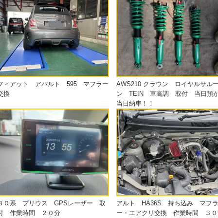
フィアット アバルト 595 マフラー
AWS210 クラウン ロイヤルサル
交換
ン TEIN 車高調 取付 当日預
当日納車！！
３０系 プリウス GPSレーザー 取
アルト HA36S 持ち込み マフ
付 作業時間 ２０分
ー・エアクリ交換 作業時間 ３０