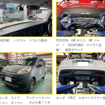
SUZUKI ハスラー ドラレコ取付
TOYOTA GR ヤリス RC ベー
ス ！ FUJITUBO マフラー交
換！ 低音サウンド
ホンダ ライフ アンティークバー
ホンダ CR-Z スポーツマフラー
ジョン オシャレ サビた車！？オ