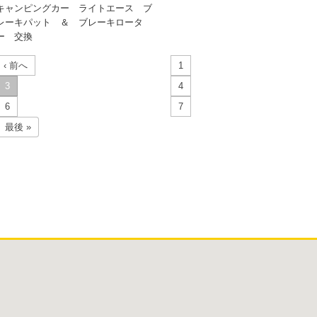
キャンピングカー ライトエース ブ
レーキパット ＆ ブレーキロータ
ー 交換
‹ 前へ
1
3
4
6
7
最後 »