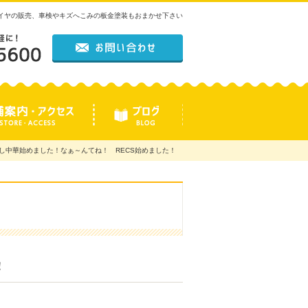
タイヤの販売、車検やキズへこみの板金塗装もおまかせ下さい
し中華始めました！なぁ～んてね！ RECS始めました！
た！