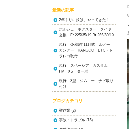
最新の記事
2年ぶりに奴は、やってきた！
ポルシェ ボクスター タイヤ
交換 Fr 225/35/19 Rr 265/30/19
現行 令和6年11月式 ルノー
カングー KANGOO ETC・ド
ラレコ取付
現行 スペーシア カスタム
HV XS ターボ
現行 3型 ジムニー ナビ取り
付け
ブログカテゴリ
難作業
(2)
事故・トラブル
(13)