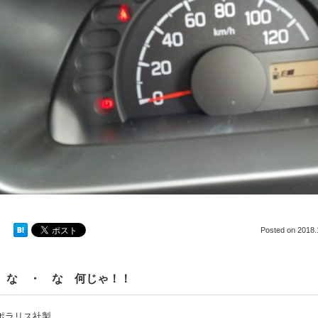
Posted on
2018.
な ・ な 何じゃ！！
ポラリス社製