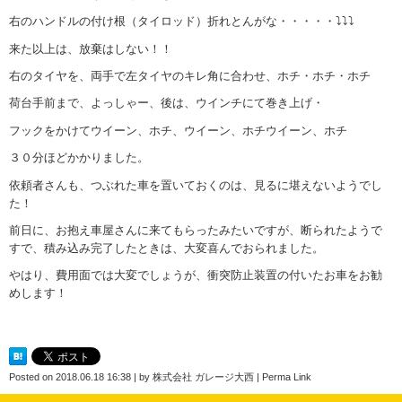
右のハンドルの付け根（タイロッド）折れとんがな・・・・・⤵⤵⤵
来た以上は、放棄はしない！！
右のタイヤを、両手で左タイヤのキレ角に合わせ、ホチ・ホチ・ホチ
荷台手前まで、よっしゃー、後は、ウインチにて巻き上げ・
フックをかけてウイーン、ホチ、ウイーン、ホチウイーン、ホチ
３０分ほどかかりました。
依頼者さんも、つぶれた車を置いておくのは、見るに堪えないようでし
た！
前日に、お抱え車屋さんに来てもらったみたいですが、断られたようで
すで、積み込み完了したときは、大変喜んでおられました。
やはり、費用面では大変でしょうが、衝突防止装置の付いたお車をお勧
めします！
Posted on
2018.06.18 16:38
|
by
株式会社 ガレージ大西
|
Perma Link