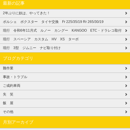
最新の記事
2年ぶりに奴は、やってきた！
ポルシェ ボクスター タイヤ交換 Fr 225/35/19 Rr 265/30/19
現行 令和6年11月式 ルノー カングー KANGOO ETC・ドラレコ取付
現行 スペーシア カスタム HV XS ターボ
現行 3型 ジムニー ナビ取り付け
ブログカテゴリ
難作業
事故・トラブル
ご成約車両
失 笑
飯 屋
その他
月別アーカイブ