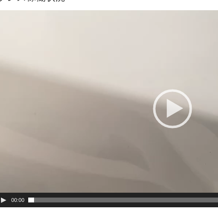
動
画
プ
レ
ー
ヤ
ー
00:00