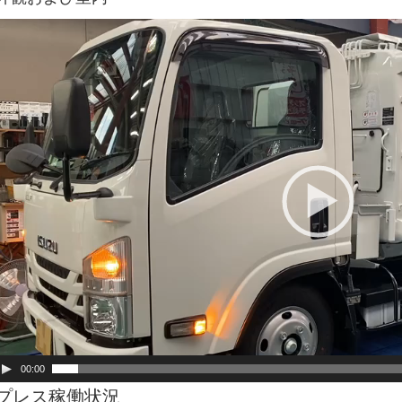
動
画
プ
レ
ー
ヤ
ー
00:00
プレス稼働状況