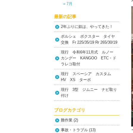
« 7月
最新の記事
2年ぶりに奴は、やってきた！
ポルシェ ボクスター タイヤ
交換 Fr 225/35/19 Rr 265/30/19
現行 令和6年11月式 ルノー
カングー KANGOO ETC・ド
ラレコ取付
現行 スペーシア カスタム
HV XS ターボ
現行 3型 ジムニー ナビ取り
付け
ブログカテゴリ
難作業
(2)
事故・トラブル
(13)