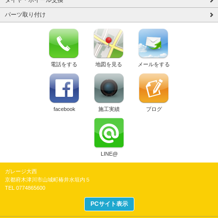
タイヤ・ホイール交換
パーツ取り付け
電話をする
地図を見る
メールをする
facebook
施工実績
ブログ
LINE@
ガレージ大西
京都府木津川市山城町椿井水垣内５
TEL 0774865600
PCサイト表示